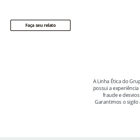
desenvolvido para que situações diversas possam
ser relatadas para nossa empresa.
Faça seu relato
A Linha Ética do Gr
possui a experiênci
fraude e desvios
Garantimos o sigilo