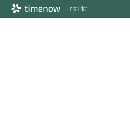
Linha Ética
Bem-vindo à Linha
Ética do Grupo
Timenow
Obrigado por nos contatar. Esse canal foi